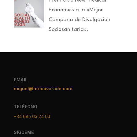
Premio de New Medical
Economics a la «Mejor
Campaña de Divulgación
Sociosanitaria».
EMAIL
miguel@mricovarade.com
TELÉFONO
+34 685 63 24 03
SÍGUEME