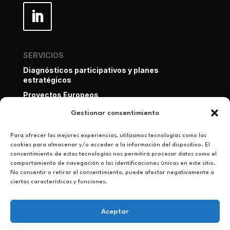
SERVICIOS
Diagnósticos participativos y planes
estratégicos
Proyectos Europeos
Evaluación de proyectos de cooperación y líneas
Gestionar consentimiento
de base
Formación y acompañamiento
Para ofrecer las mejores experiencias, utilizamos tecnologías como las
cookies para almacenar y/o acceder a la información del dispositivo. El
consentimiento de estas tecnologías nos permitirá procesar datos como el
comportamiento de navegación o las identificaciones únicas en este sitio.
No consentir o retirar el consentimiento, puede afectar negativamente a
AVISO LEGAL
·
POLÍTICA DE PRIVACIDAD
·
COOKIES
ciertas características y funciones.
Aceptar